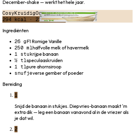
December-shake — werkt het hele jaar.
Cosy
Kruidig
Ontbijt
294
kcal ·
22
g eiwit
Ingrediënten
26 g
F1 Romige Vanille
250 ml
halfvolle melk of havermelk
1 stuk
rijpe banaan
½ tl
speculaaskruiden
1 tl
pure ahornsiroop
snufje
verse gember of poeder
Bereiding
1
Snijd de banaan in stukjes. Diepvries-banaan maakt 'm
extra dik — leg een banaan vanavond al in de vriezer als
je dat wil.
2