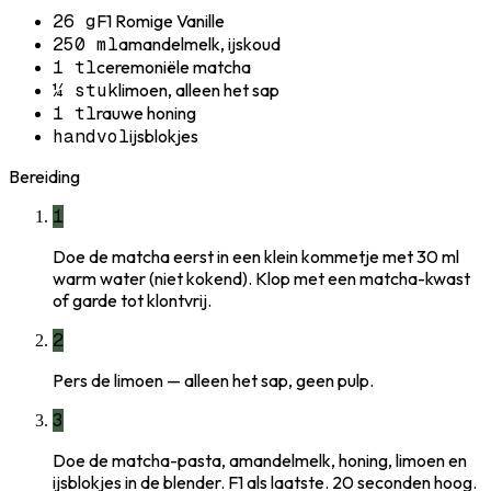
26 g
F1 Romige Vanille
250 ml
amandelmelk, ijskoud
1 tl
ceremoniële matcha
¼ stuk
limoen, alleen het sap
1 tl
rauwe honing
handvol
ijsblokjes
Bereiding
1
Doe de matcha eerst in een klein kommetje met 30 ml
warm water (niet kokend). Klop met een matcha-kwast
of garde tot klontvrij.
2
Pers de limoen — alleen het sap, geen pulp.
3
Doe de matcha-pasta, amandelmelk, honing, limoen en
ijsblokjes in de blender. F1 als laatste. 20 seconden hoog.