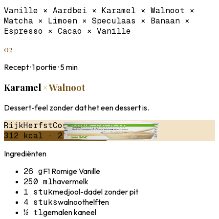
Vanille × Aardbei × Karamel × Walnoot ×
Matcha × Limoen × Speculaas × Banaan ×
Espresso × Cacao × Vanille
02
Recept ·
1
portie ·
5
min
Karamel
×
Walnoot
Dessert-feel zonder dat het een dessert is.
Rijk
Herfst
Cosy
312
kcal ·
21
g eiwit
Ingrediënten
26 g
F1 Romige Vanille
250 ml
havermelk
1 stuk
medjool-dadel zonder pit
4 stuks
walnoothelften
½ tl
gemalen kaneel