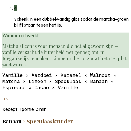
4
Schenk in een dubbelwandig glas zodat de matcha-groen
blijft staan tegen het ijs.
Waarom dit werkt
Matcha alleen is voor mensen die het al gewoon zijn —
vanille verzacht de bitterheid net genoeg om 'm
toegankelijk te maken. Limoen scherpt zodat het niet plat
zoet wordt.
Vanille × Aardbei × Karamel × Walnoot ×
Matcha × Limoen × Speculaas × Banaan ×
Espresso × Cacao × Vanille
04
Recept ·
1
portie ·
3
min
Banaan
×
Speculaaskruiden