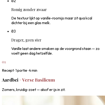
0
2
Romig zonder zwaar
De textuur lijkt op vanille-roomijs maar zit qua kcal
dichter bij een glas melk.
0
3
Drager, geen ster
Vanille laat andere smaken op de voorgrond staan — zo
voelt geen dag hetzelfde.
01
Recept ·
1
portie ·
4
min
Aardbei
×
Verse Basilicum
Zomers, kruidig-zoet — alsof er ijs in zit.