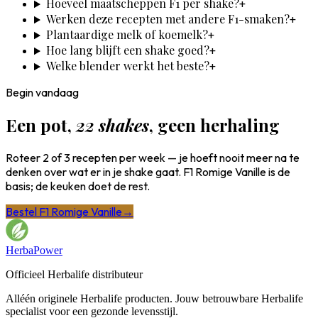
Hoeveel maatscheppen F1 per shake?
+
Werken deze recepten met andere F1-smaken?
+
Plantaardige melk of koemelk?
+
Hoe lang blijft een shake goed?
+
Welke blender werkt het beste?
+
Begin vandaag
Een pot,
22 shakes
, geen herhaling
Roteer 2 of 3 recepten per week — je hoeft nooit meer na te
denken over wat er in je shake gaat. F1 Romige Vanille is de
basis; de keuken doet de rest.
Bestel F1 Romige Vanille
→
HerbaPower
Officieel Herbalife distributeur
Alléén originele Herbalife producten. Jouw betrouwbare Herbalife
specialist voor een gezonde levensstijl.