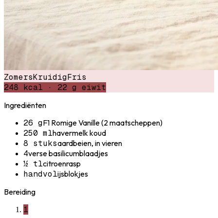
Zomers
Kruidig
Fris
248
kcal ·
22
g eiwit
Ingrediënten
26 g
F1 Romige Vanille (2 maatscheppen)
250 ml
havermelk koud
8 stuks
aardbeien, in vieren
4
verse basilicumblaadjes
½ tl
citroenrasp
handvol
ijsblokjes
Bereiding
1