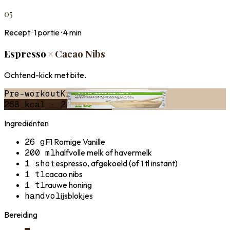
05
Recept ·
1
portie ·
4
min
Espresso
×
Cacao Nibs
Ochtend-kick met bite.
Pre-workout
Krachtig
Ochtend
268
kcal ·
22
g eiwit
Ingrediënten
26 g
F1 Romige Vanille
200 ml
halfvolle melk of havermelk
1 shot
espresso, afgekoeld (of 1 tl instant)
1 tl
cacao nibs
1 tl
rauwe honing
handvol
ijsblokjes
Bereiding