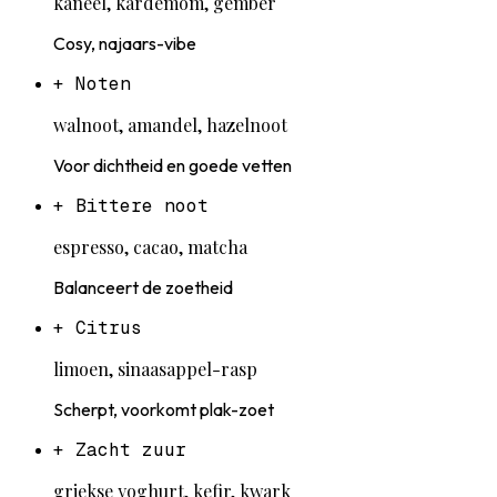
kaneel, kardemom, gember
Cosy, najaars-vibe
+
Noten
walnoot, amandel, hazelnoot
Voor dichtheid en goede vetten
+
Bittere noot
espresso, cacao, matcha
Balanceert de zoetheid
+
Citrus
limoen, sinaasappel-rasp
Scherpt, voorkomt plak-zoet
+
Zacht zuur
griekse yoghurt, kefir, kwark