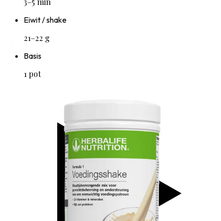
3–5 min
Eiwit / shake
21–22 g
Basis
1 pot