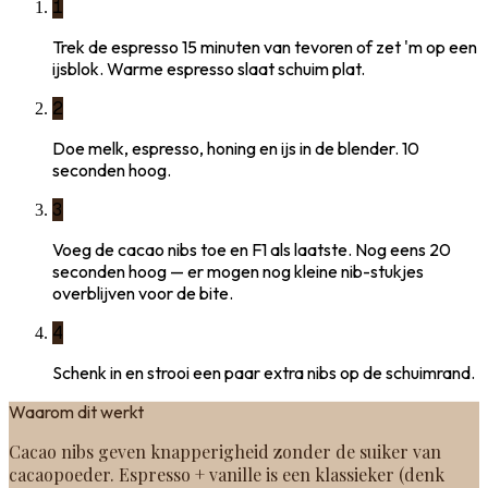
1
Trek de espresso 15 minuten van tevoren of zet 'm op een
ijsblok. Warme espresso slaat schuim plat.
2
Doe melk, espresso, honing en ijs in de blender. 10
seconden hoog.
3
Voeg de cacao nibs toe en F1 als laatste. Nog eens 20
seconden hoog — er mogen nog kleine nib-stukjes
overblijven voor de bite.
4
Schenk in en strooi een paar extra nibs op de schuimrand.
Waarom dit werkt
Cacao nibs geven knapperigheid zonder de suiker van
cacaopoeder. Espresso + vanille is een klassieker (denk