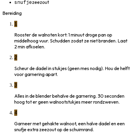
snufje
zeezout
Bereiding
1
Rooster de walnoten kort: 1 minuut droge pan op
middelhoog vuur. Schudden zodat ze niet branden. Laat
2 min afkoelen.
2
Scheur de dadel in stukjes (geen mes nodig). Hou de helft
voor garnering apart.
3
Alles in de blender behalve de garnering. 30 seconden
hoog tot er geen walnootstukjes meer rondzweven.
4
Garneer met gehakte walnoot, een halve dadel en een
snufje extra zeezout op de schuimrand.