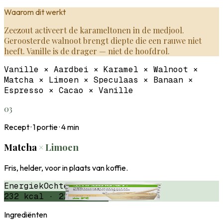
Waarom dit werkt
Zeezout activeert de karameltonen in de medjool.
Geroosterde walnoot brengt diepte die een rauwe niet
heeft. Vanille is de drager — niet de hoofdrol.
Vanille × Aardbei × Karamel × Walnoot ×
Matcha × Limoen × Speculaas × Banaan ×
Espresso × Cacao × Vanille
03
Recept ·
1
portie ·
4
min
Matcha
×
Limoen
Fris, helder, voor in plaats van koffie.
Energiek
Ochtend
Fris
232
kcal ·
22
g eiwit
Ingrediënten