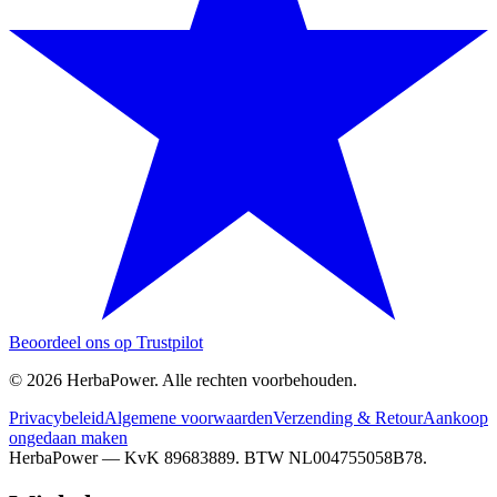
Beoordeel ons op Trustpilot
©
2026
HerbaPower
. Alle rechten voorbehouden.
Privacybeleid
Algemene voorwaarden
Verzending & Retour
Aankoop
ongedaan maken
HerbaPower — KvK 89683889. BTW NL004755058B78.